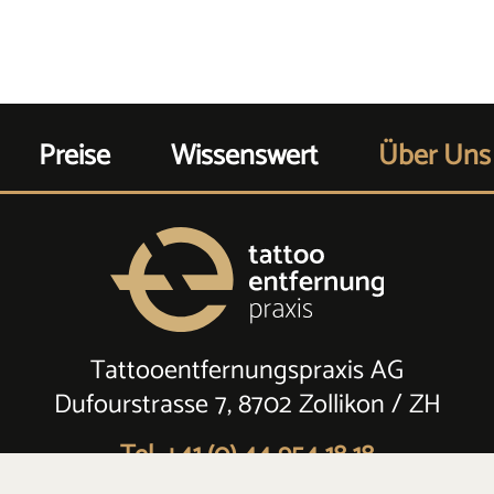
Preise
Wissenswert
Über Uns
Tattooentfernungspraxis AG
Dufourstrasse 7, 8702 Zollikon / ZH
Tel. +41 (0) 44 954 18 18