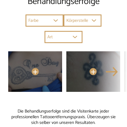
Behandlungs­erfolge
Farbig
Gesicht
Farbe
Körperstelle
Schwarz
Oberkörper
Tattoo
Art
Rücken
Perm. Make Up
Arme
Cover Up
Hände
Beine
Füsse
Bauch
Die Behandlungserfolge sind die Visitenkarte jeder
professionellen Tattooentfernungspraxis. Überzeugen sie
sich selber von unseren Resultaten.