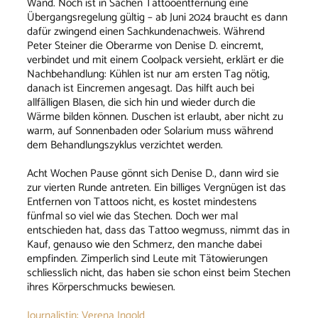
Wand. Noch ist in Sachen Tattooentfernung eine
Übergangsregelung gültig – ab Juni 2024 braucht es dann
dafür zwingend einen Sachkundenachweis. Während
Peter Steiner die Oberarme von Denise D. eincremt,
verbindet und mit einem Coolpack versieht, erklärt er die
Nachbehandlung: Kühlen ist nur am ersten Tag nötig,
danach ist Eincremen angesagt. Das hilft auch bei
allfälligen Blasen, die sich hin und wieder durch die
Wärme bilden können. Duschen ist erlaubt, aber nicht zu
warm, auf Sonnenbaden oder Solarium muss während
dem Behandlungszyklus verzichtet werden.
Acht Wochen Pause gönnt sich Denise D., dann wird sie
zur vierten Runde antreten. Ein billiges Vergnügen ist das
Entfernen von Tattoos nicht, es kostet mindestens
fünfmal so viel wie das Stechen. Doch wer mal
entschieden hat, dass das Tattoo wegmuss, nimmt das in
Kauf, genauso wie den Schmerz, den manche dabei
empfinden. Zimperlich sind Leute mit Tätowierungen
schliesslich nicht, das haben sie schon einst beim Stechen
ihres Körperschmucks bewiesen.
Journalistin: Verena Ingold