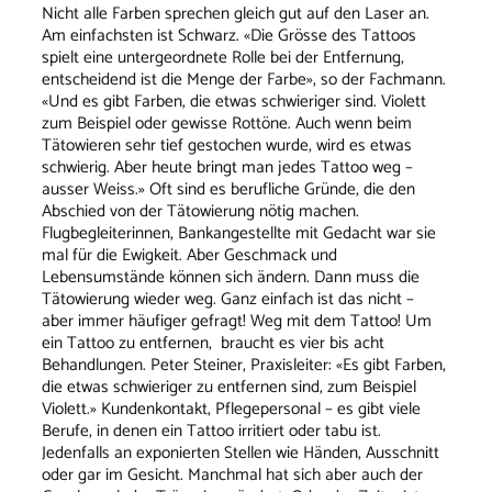
Nicht alle Farben sprechen gleich gut auf den Laser an.
Am einfachsten ist Schwarz. «Die Grösse des Tattoos
spielt eine untergeordnete Rolle bei der Entfernung,
entscheidend ist die Menge der Farbe», so der Fachmann.
«Und es gibt Farben, die etwas schwieriger sind. Violett
zum Beispiel oder gewisse Rottöne. Auch wenn beim
Tätowieren sehr tief gestochen wurde, wird es etwas
schwierig. Aber heute bringt man jedes Tattoo weg –
ausser Weiss.» Oft sind es berufliche Gründe, die den
Abschied von der Tätowierung nötig machen.
Flugbegleiterinnen, Bankangestellte mit Gedacht war sie
mal für die Ewigkeit. Aber Geschmack und
Lebensumstände können sich ändern. Dann muss die
Tätowierung wieder weg. Ganz einfach ist das nicht –
aber immer häufiger gefragt! Weg mit dem Tattoo! Um
ein Tattoo zu entfernen, braucht es vier bis acht
Behandlungen. Peter Steiner, Praxisleiter: «Es gibt Farben,
die etwas schwieriger zu entfernen sind, zum Beispiel
Violett.» Kundenkontakt, Pflegepersonal – es gibt viele
Berufe, in denen ein Tattoo irritiert oder tabu ist.
Jedenfalls an exponierten Stellen wie Händen, Ausschnitt
oder gar im Gesicht. Manchmal hat sich aber auch der