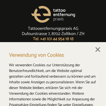
Tattooentfernungspraxis AG
Dufourstrasse 7, 8702 Zollikon / ZH
Tel. +41 (0) 44 954 18 18
Verwendung von Cookies
Wir verwenden Cookies zur Unterstützung der
Benutzerfreundlichkeit, um die Website optimal
© 2026 Tattooentfernungspraxis AG
gestalten und fortlaufend verbessern zu können und um
webwork:
lemonbrain.ch
Inhalte sowie Anzeigen zu personalisieren. Wenn Sie auf
Impressum
Datenschutz
Cookie Einstellungen
dieser Website bleiben, erklären Sie sich mit der
Verwendung der Cookies einverstanden. Weitere
Informationen sowie die Möglichkeit zur Anpassung der
Privatsphäre-Einstellung finden Sie unter
Einstellungen
.